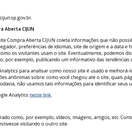
ijun.sp.gov.br.
a Aberta CIJUN
site Compra Aberta CIJUN coleta informações que não possibi
gador, preferências de idiomas, site de origem e a data e ho
como os visitantes usam o site. Eventualmente, podemos di
o, por exemplo, publicando um informativo das tendências d
alytics para analisar como nosso site é usado e melhorá-lo
ões anônimas sobre: como você chegou até o site, quais pá
Todavia, não usamos tais informações para identificar seus
ogle Analytics
neste link
.
orado como, por exemplo, vídeos, imagens, artigos, etc. Co
tivesse visitando o outro site.