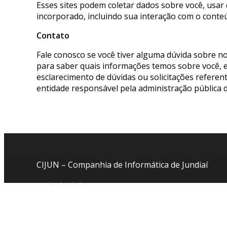
Esses sites podem coletar dados sobre você, usar
incorporado, incluindo sua interação com o conte
Contato
Fale conosco se você tiver alguma dúvida sobre n
para saber quais informações temos sobre você, en
esclarecimento de dúvidas ou solicitações referen
entidade responsável pela administração pública d
CIJUN – Companhia de Informática de Jundiaí
Av. da Liberdade s/nº
1º Andar – Ala Sul
Jardim Botânico – Jundiaí – SP
CEP: 13214-900
mostrar no mapa