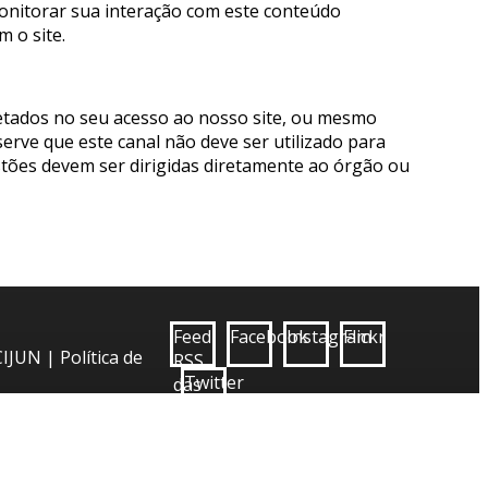
monitorar sua interação com este conteúdo
 o site.
letados no seu acesso ao nosso site, ou mesmo
erve que este canal não deve ser utilizado para
estões devem ser dirigidas diretamente ao órgão ou
Feed
Facebook
Instagram
Flickr
CIJUN
|
Política de
RSS
Twitter
das
notícias
CIJUN