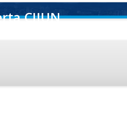
rta CIJUN
a de Jundiaí